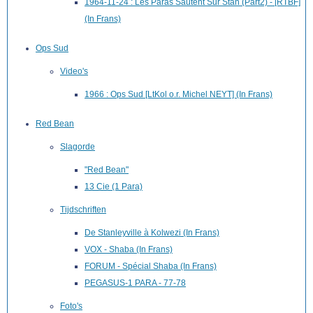
1964-11-24 : Les Paras Sautent Sur Stan (Part2) - [RTBF]
(In Frans)
Ops Sud
Video's
1966 : Ops Sud [LtKol o.r. Michel NEYT] (In Frans)
Red Bean
Slagorde
"Red Bean"
13 Cie (1 Para)
Tijdschriften
De Stanleyville à Kolwezi (In Frans)
VOX - Shaba (In Frans)
FORUM - Spécial Shaba (In Frans)
PEGASUS-1 PARA - 77-78
Foto's