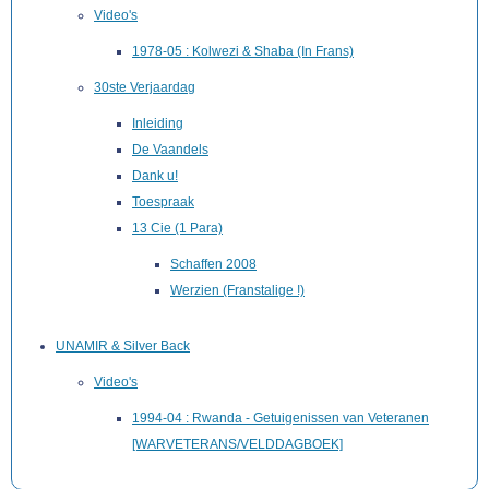
Video's
1978-05 : Kolwezi & Shaba (In Frans)
30ste Verjaardag
Inleiding
De Vaandels
Dank u!
Toespraak
13 Cie (1 Para)
Schaffen 2008
Werzien (Franstalige !)
UNAMIR & Silver Back
Video's
1994-04 : Rwanda - Getuigenissen van Veteranen
[WARVETERANS/VELDDAGBOEK]