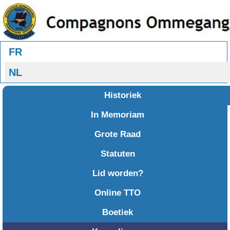
Selecteer uw taal
FR
NL
Historiek
In Memoriam
Grote Raad
Statuten
Lid worden?
Online TTO
Boetiek