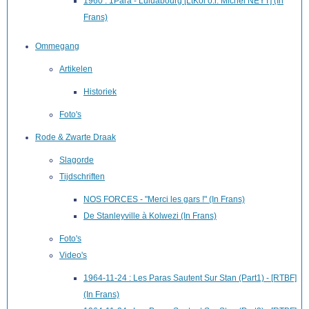
1960 : 1Para - Luluabourg [LtKol o.r. Michel NEYT] (In
Frans)
Ommegang
Artikelen
Historiek
Foto's
Rode & Zwarte Draak
Slagorde
Tijdschriften
NOS FORCES - "Merci les gars !" (In Frans)
De Stanleyville à Kolwezi (In Frans)
Foto's
Video's
1964-11-24 : Les Paras Sautent Sur Stan (Part1) - [RTBF]
(In Frans)