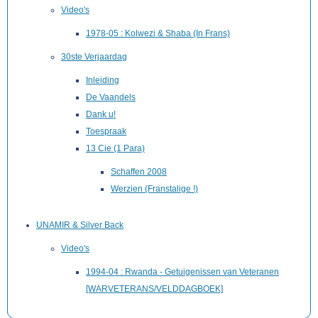
Video's
1978-05 : Kolwezi & Shaba (In Frans)
30ste Verjaardag
Inleiding
De Vaandels
Dank u!
Toespraak
13 Cie (1 Para)
Schaffen 2008
Werzien (Franstalige !)
UNAMIR & Silver Back
Video's
1994-04 : Rwanda - Getuigenissen van Veteranen
[WARVETERANS/VELDDAGBOEK]