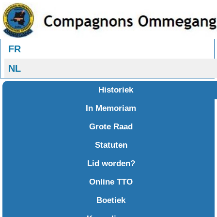
Selecteer uw taal
FR
NL
Historiek
In Memoriam
Grote Raad
Statuten
Lid worden?
Online TTO
Boetiek