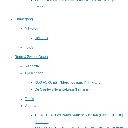
1960 : 1Para - Luluabourg [LtKol o.r. Michel NEYT] (In
Frans)
Ommegang
Artikelen
Historiek
Foto's
Rode & Zwarte Draak
Slagorde
Tijdschriften
NOS FORCES - "Merci les gars !" (In Frans)
De Stanleyville à Kolwezi (In Frans)
Foto's
Video's
1964-11-24 : Les Paras Sautent Sur Stan (Part1) - [RTBF]
(In Frans)