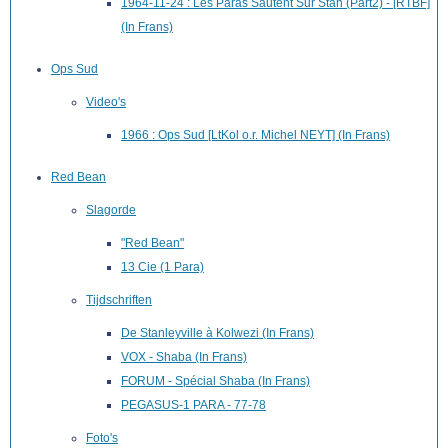
1964-11-24 : Les Paras Sautent Sur Stan (Part2) - [RTBF]
(In Frans)
Ops Sud
Video's
1966 : Ops Sud [LtKol o.r. Michel NEYT] (In Frans)
Red Bean
Slagorde
"Red Bean"
13 Cie (1 Para)
Tijdschriften
De Stanleyville à Kolwezi (In Frans)
VOX - Shaba (In Frans)
FORUM - Spécial Shaba (In Frans)
PEGASUS-1 PARA - 77-78
Foto's