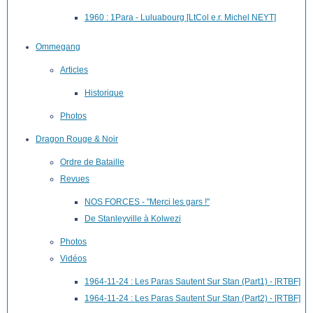
1960 : 1Para - Luluabourg [LtCol e.r. Michel NEYT]
Ommegang
Articles
Historique
Photos
Dragon Rouge & Noir
Ordre de Bataille
Revues
NOS FORCES - "Merci les gars !"
De Stanleyville à Kolwezi
Photos
Vidéos
1964-11-24 : Les Paras Sautent Sur Stan (Part1) - [RTBF]
1964-11-24 : Les Paras Sautent Sur Stan (Part2) - [RTBF]