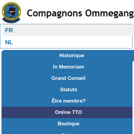
Sélectionnez votre langue
FR
NL
Historique
In Memoriam
Grand Conseil
Statuts
Être membre?
Online TTO
Boutique