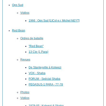
Ops Sud
Vidéos
1966 : Ops Sud [LtCol e.r. Michel NEYT]
Red Bean
Ordres de bataille
"Red Bean"
13 Cie (1 Para)
Revues
De Stanleyville à Kolwezi
VOX - Shaba
FORUM - Spécial Shaba
PEGASUS-1 PARA - 77-78
Photos
Vidéos
1978-05 : Kolwezi & Shaba