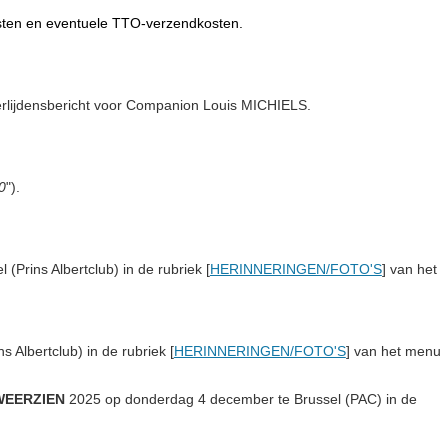
osten en eventuele TTO-verzendkosten.
erlijdensbericht voor Companion Louis MICHIELS.
0
").
l (Prins Albertclub)
in de rubriek [
HERINNERINGEN/FOTO'S
] van het
ins Albertclub)
in de rubriek [
HERINNERINGEN/FOTO'S
] van het menu
WEERZIEN
2025
op donderdag 4 december te Brussel (PAC)
in de