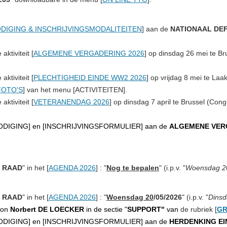
DIGING & INSCHRIJVINGSMODALITEITEN
] aan de
NATIONAAL DEF
aktiviteit
[
ALGEMENE VERGADERING 2026
] op
dinsdag 26 mei
te Br
aktiviteit
[
PLECHTIGHEID EINDE WW2 2026
] op vrijdag 8 mei
te Laak
FOTO'S
] van het menu [
ACTIVITEITEN
].
aktiviteit
[
VETERANENDAG 2026
] op
dinsdag 7 april
te Brussel (Cong
ODIGING
] en [
INSCHRIJVINGSFORMULIER
] aan de
ALGEMENE VER
 RAAD
" in het [
AGENDA 2026
] : "
Nog te bepalen
" (i.p.v. "
Woensdag 2
 RAAD
" in het [
AGENDA 2026
] : "
Woensdag 20
/05/2026
" (i.p.v. "
Dinsd
non
Norbert DE LOECKER
in de sectie "
SUPPORT"
van
de rubriek
[
GR
ODIGING
] en [
INSCHRIJVINGSFORMULIER
] aan de
HERDENKING E