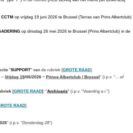
+ CCTM
op vrijdag 19 juni 2026 te Brussel (Terras van Prins Albertclub)
GADERING
op dinsdag 26 mei 2026 te Brussel (Prins Albertclub) in de
ctie "
SUPPORT
" van
de rubriek
[
GROTE RAAD
].
~
Vrijdag 19
/06/2026 ~
Prince Albertclub / Brussel
" (i.p.v. "
... of
ubriek
[
GROTE RAAD
]
: "
Archivaris
"
(i.p.v. "Vaandrig a.i.")
GROTE RAAD
].
2026
" (i.p.v. "
Donderdag 28
")