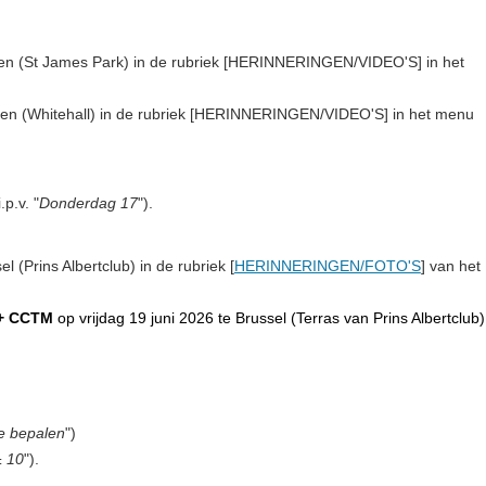
den (St James Park)
in de
rubriek [
HERINNERINGEN/VIDEO'S
]
in het
den (Whitehall)
in de
rubriek [
HERINNERINGEN/VIDEO'S
]
in het menu
i.p.v. "
Donderdag 17
").
el (Prins Albertclub)
in de rubriek [
HERINNERINGEN/FOTO'S
] van het
+ CCTM
op vrijdag 19 juni 2026 te Brussel (Terras van Prins Albertclub)
e bepalen
")
± 1
0
").