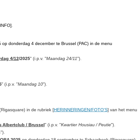
 INFO
].
5
op donderdag 4 december te Brussel (PAC)
in de menu
dag 4
/12
/2025
" (i.p.v. "
Maandag 24/11
").
5
" (i.p.v. "
Maandag 10
").
 (Rigasquare)
in de rubriek [
HERINNERINGEN/FOTO'S
] van het menu
s Albertclub / Brussel
" (i.p.v. "
Kwartier Housiau / Peutie
").
±
").
ORA 2025
op donderdag 18 september te Schaarbeek (Rigasquare)