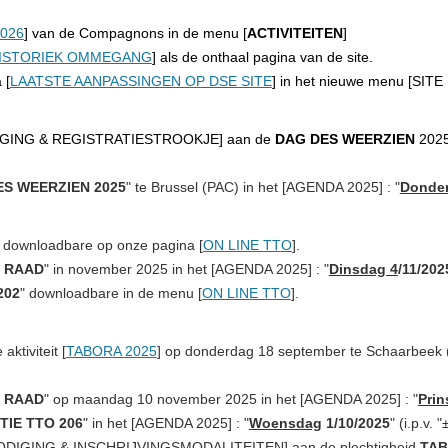
026
] van de Compagnons in de menu
[
ACTIVITEITEN
]
ISTORIEK OMMEGANG
] als de onthaal pagina van de site.
 [
LAATSTE AANPASSINGEN OP DSE SITE
] in het nieuwe menu [
SITE
IGING
&
REGISTRATIESTROOKJE
] aan
de
DAG DES WEERZIEN
202
ES WEERZIEN 2025
" te Brussel (PAC) in het [
AGENDA 2025
] : "
Donder
] downloadbare op onze pagina [
ON LINE TTO
].
 RAAD
" in november 2025 in het [
AGENDA 2025
] : "
Dinsdag 4
/11/202
202
" downloadbare in de menu [
ON LINE TTO
].
aktiviteit
[
TABORA 2025
] op
donderdag 18 september
te Schaarbeek
 RAAD
" op maandag 10 november 2025 in het [
AGENDA 2025
] : "
Prin
TIE TTO 206
" in het [
AGENDA 2025
] : "
Woensdag
1
/10/2025
" (i.p.v. "
ODIGING & INSCHRIJVINGSMODALITEITEN
] aan de plechtigheid
TAB