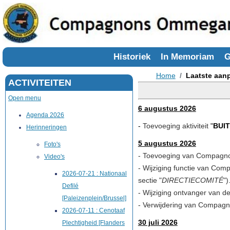
Historiek
In Memoriam
G
Home
Laatste aan
ACTIVITEITEN
Open menu
6 augustus 2026
Agenda 2026
-
Toevoeging aktiviteit
"
BUI
Herinneringen
5 augustus 2026
Foto's
- Toevoeging van Compag
Video's
- Wijziging functie van Co
2026-07-21 : Nationaal
sectie "
DIRECTIECOMITÉ
")
Defilé
- Wijziging ontvanger van de
[Paleizenplein/Brussel]
- Verwijdering van Compag
2026-07-11 : Cenotaaf
30 juli 2026
Plechtigheid [Flanders