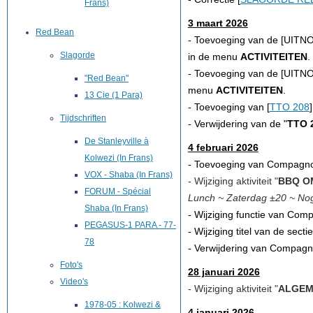
Frans)
3 maart 2026
Red Bean
-
Toevoeging
van de
[
UITNO
Slagorde
in de menu
ACTIVITEITEN
.
- Toevoeging van de [
UITN
"Red Bean"
menu
ACTIVITEITEN
.
13 Cie (1 Para)
- Toevoeging van [
TTO 208
Tijdschriften
- Verwijdering van de "
TTO 
De Stanleyville à
4 februari 2026
Kolwezi (In Frans)
- Toevoeging van Compagnon
VOX - Shaba (In Frans)
- Wijziging aktiviteit "
BBQ O
FORUM - Spécial
Lunch ~ Zaterdag ±20 ~ Nog
Shaba (In Frans)
- Wijziging functie van Co
PEGASUS-1 PARA - 77-
- Wijziging titel van de sectie
78
- Verwijdering van Compag
Foto's
28 januari 2026
Video's
- Wijziging aktiviteit "
ALGEM
1978-05 : Kolwezi &
4 januari 2026