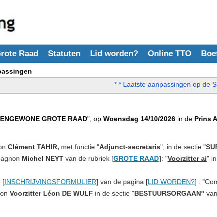
rote Raad
Statuten
Lid worden?
Online TTO
Boe
passingen
* * Laatste aanpassingen op de Si
TENGEWONE GROTE RAAD
", op
Woensdag 14/10/2026
in de
Prins 
non
Clément TAHIR,
met functie "
Adjunct-secretaris
", in de sectie "
SU
mpagnon
Michel NEYT
van de rubriek [
GROTE RAAD
]
: "
Voorzitter ai
" i
.
 [
INSCHRIJVINGSFORMULIER
] van de pagina [
LID WORDEN?
] : "C
non
Voorzitter Léon DE WULF
in de sectie "
BESTUURSORGAAN"
van 