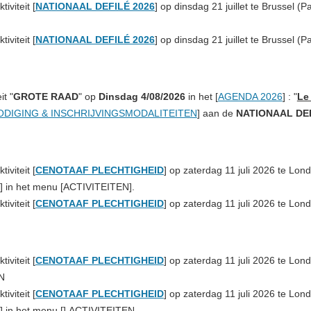
iviteit [
NATIONAAL DEFILÉ 2026
] op
dinsdag 21 juillet te Brussel (P
iviteit [
NATIONAAL DEFILÉ 2026
] op
dinsdag 21 juillet te Brussel (P
it "
GROTE RAAD
" op
Dinsdag 4/08/2026
in het [
AGENDA 2026
] : "
Le
ODIGING & INSCHRIJVINGSMODALITEITEN
] aan de
NATIONAAL DEF
iviteit [
CENOTAAF PLECHTIGHEID
] op zaterdag 11 juli 2026 te Lon
] in het menu [
ACTIVITEITEN
].
iviteit [
CENOTAAF PLECHTIGHEID
] op zaterdag 11 juli 2026 te Lon
iviteit [
CENOTAAF PLECHTIGHEID
] op zaterdag
11 juli 2026 te Lo
N
iviteit [
CENOTAAF PLECHTIGHEID
] op zaterdag
11 juli 2026 te Lon
]
in het menu [].
ACTIVITEITEN