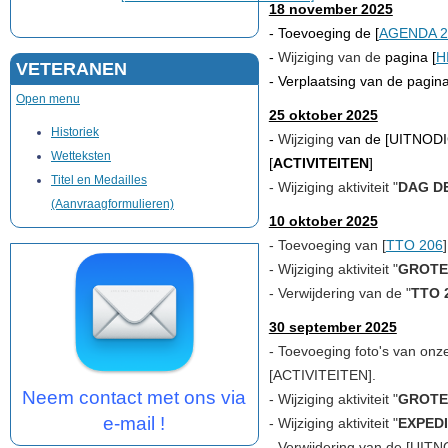
18 november 2025
- Toevoeging de [
AGENDA 2
-
Wijziging van de
pagina [
H
VETERANEN
-
Verplaatsing van de
pagina
Open menu
25 oktober 2025
Historiek
-
Wijziging
van de [
UITNOD
Wetteksten
[
ACTIVITEITEN
]
Titel en Medailles
- Wijziging aktiviteit "
DAG D
(Aanvraagformulieren)
10 oktober 2025
- Toevoeging van [
TTO 206
- Wijziging aktiviteit "
GROTE
- Verwijdering van de "
TTO 
30 september 2025
-
Toevoeging foto's van onze 
[
ACTIVITEITEN
].
Neem contact met ons via
- Wijziging aktiviteit "
GROTE
e-mail !
- Wijziging aktiviteit "
EXPEDI
-
Verwijdering
van de [
UITN