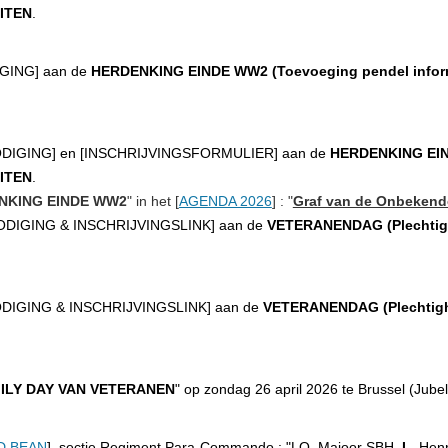
ITEN
.
IGING
] aan de
HERDENKING EINDE WW2
(Toevoeging pendel infor
ODIGING
] en [
INSCHRIJVINGSFORMULIER
] aan de
HERDENKING EI
ITEN
.
NKING EINDE WW2
" in het [
AGENDA 2026
] : "
Graf van de Onbekend
ODIGING & INSCHRIJVINGSLINK
] aan de
VETERANENDAG (Plechtig
DIGING & INSCHRIJVINGSLINK
] aan de
VETERANENDAG (Plechtig
ILY DAY VAN VETERANEN
" op zondag 26 april 2026 te Brussel (Jube
D BEAN
], sectie Regiment Para-Commando : "LO Majoor SBH
L
. Henr