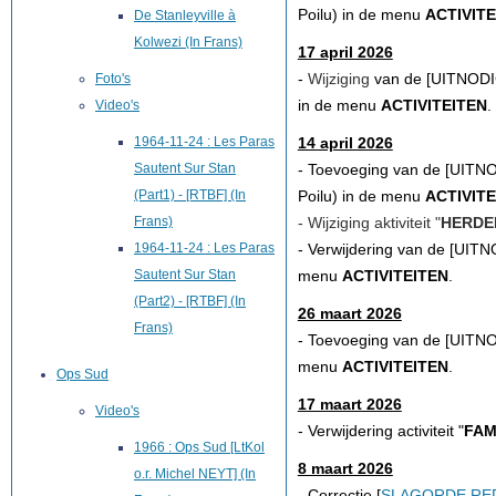
Poilu) in de menu
ACTIVITE
De Stanleyville à
Kolwezi (In Frans)
17 april 2026
-
Wijziging
van de [
UITNOD
Foto's
in de menu
ACTIVITEITEN
.
Video's
1964-11-24 : Les Paras
14 april 2026
Sautent Sur Stan
- Toevoeging van de [
UITN
(Part1) - [RTBF] (In
Poilu) in de menu
ACTIVITE
Frans)
- Wijziging aktiviteit "
HERDE
1964-11-24 : Les Paras
-
Verwijdering
van de [
UITN
Sautent Sur Stan
menu
ACTIVITEITEN
.
(Part2) - [RTBF] (In
26 maart 2026
Frans)
-
Toevoeging
van de
[
UITNO
menu
ACTIVITEITEN
.
Ops Sud
17 maart 2026
Video's
- Verwijdering activiteit "
FAM
1966 : Ops Sud [LtKol
8 maart 2026
o.r. Michel NEYT] (In
- Correctie [
SLAGORDE RE