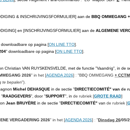
DIGING & INSCHRIJVINGSFORMULIER
] aan de
BBQ OMMEGANG 
ODIGING
] en [
INSCHRIJVINGSFORMULIER
] aan de
ALGEMENE VER
] downloadbare op pagina [
ON LINE TTO
].
204
" downloadbare op pagina [
ON LINE TTO
].
 Christian VAN RUYSKENSVELDE, met de functie "Vaandrig", in de se
MMEGANG 2026
" in het [
AGENDA 2026
] : "
BBQ OMMEGANG
+ CCTM
 te bepalen
").
mpagnon
Michel DEHASQUE
in de sectie "
DIRECTIECOMITÉ" van
de r
 "
RAADGEVERS
", door "
SUPPORT
", in
de rubriek
[
GROTE RAAD
]
non
Jean BRUYÈRE
in de sectie "
DIRECTIECOMITÉ"
van
de rubriek
[
ENE VERGADERING 2026
" in het [
AGENDA 2026
] : "
Dinsdag 26
/05/