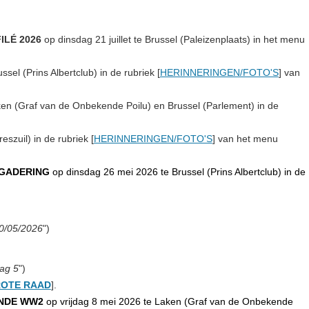
ILÉ 2026
op dinsdag 21 juillet te Brussel (Paleizenplaats) in het menu
ussel (Prins Albertclub)
in de rubriek [
HERINNERINGEN/FOTO'S
] van
en (
Graf van de Onbekende Poilu
) en Brussel (Parlement)
in de
reszuil)
in de rubriek [
HERINNERINGEN/FOTO'S
] van het menu
GADERING
op dinsdag 26 mei 2026 te Brussel (Prins Albertclub) in de
0/05/2026
")
ag 5
")
OTE RAAD
].
INDE WW2
op vrijdag 8 mei 2026 te Laken (Graf van de Onbekende