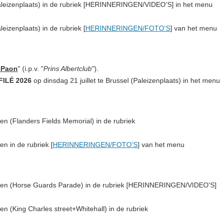
aleizenplaats)
in de rubriek [
HERINNERINGEN/VIDEO'S
] in het menu
aleizenplaats)
in de rubriek [
HERINNERINGEN/FOTO'S
] van het menu
 Paon
" (i.p.v. "
Prins Albertclub
").
ILÉ 2026
op dinsdag 21 juillet te Brussel (Paleizenplaats) in het menu
den (Flanders Fields Memorial) in de rubriek
den
in de rubriek [
HERINNERINGEN/FOTO'S
] van het menu
nden (Horse Guards Parade)
in de
rubriek [
HERINNERINGEN/VIDEO'S
]
den (King Charles street+Whitehall)
in de
rubriek