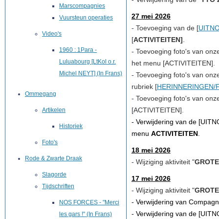
Marscompagnies
27 mei 2026
Vuursteun operaties
-
Toevoeging
van de [
UITNO
Video's
[
ACTIVITEITEN
]
.
1960 : 1Para -
-
Toevoeging foto's van onze 
Luluabourg [LtKol o.r.
het menu [
ACTIVITEITEN
].
Michel NEYT] (In Frans)
-
Toevoeging foto's van onze 
rubriek [
HERINNERINGEN/
Ommegang
-
Toevoeging foto's van onze 
[
ACTIVITEITEN
].
Artikelen
- Verwijdering
van de [
UITN
Historiek
menu
ACTIVITEITEN
.
Foto's
18 mei 2026
Rode & Zwarte Draak
- Wijziging aktiviteit "
GROTE
Slagorde
17 mei 2026
Tijdschriften
- Wijziging aktiviteit "
GROTE
- Verwijdering van Compag
NOS FORCES - "Merci
-
Verwijdering
van de [
UITN
les gars !" (In Frans)