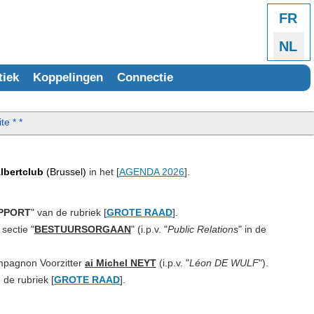
Select
FR
NL
tiek
Koppelingen
Connectie
te * *
Albertclub
(Brussel)
in het [
AGENDA 2026
].
PPORT
" van de rubriek [
GROTE RAAD
].
n sectie "
BESTUURSORGAAN
" (i.p.v. "
Public Relations
" in de
ompagnon Voorzitter
ai Michel NEYT
(i.p.v. "
Léon DE WULF
").
de rubriek [
GROTE RAAD
].