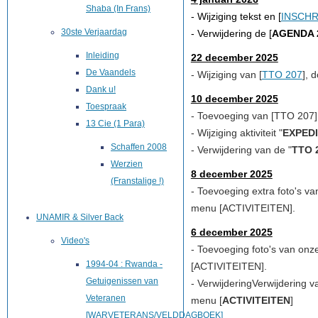
Shaba (In Frans)
- Wijziging tekst en [
INSCHR
30ste Verjaardag
- Verwijdering de [
AGENDA 
Inleiding
22 december 2025
De Vaandels
-
Wijziging
van [
TTO 207
], 
Dank u!
10 december 2025
Toespraak
- Toevoeging van [
TTO 207
13 Cie (1 Para)
- Wijziging aktiviteit "
EXPEDI
Schaffen 2008
- Verwijdering van de "
TTO 
Werzien
8 december 2025
(Franstalige !)
-
Toevoeging extra foto's van
menu [
ACTIVITEITEN
].
UNAMIR & Silver Back
6 december 2025
Video's
-
Toevoeging foto's van onze 
1994-04 : Rwanda -
[
ACTIVITEITEN
].
Getuigenissen van
-
Verwijdering
Verwijdering
va
Veteranen
menu [
ACTIVITEITEN
]
[WARVETERANS/VELDDAGBOEK]