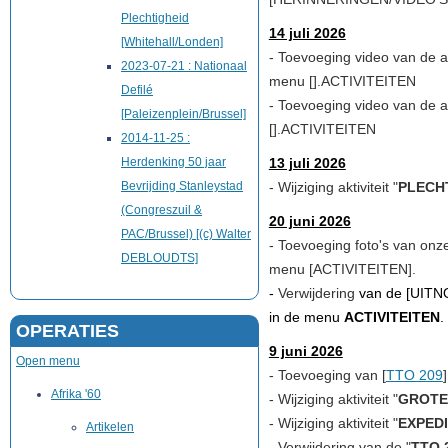
Plechtigheid
14 juli 2026
[Whitehall/Londen]
- Toevoeging video van de akt
2023-07-21 : Nationaal
menu [].
ACTIVITEITEN
Defilé
- Toevoeging video van de akt
[Paleizenplein/Brussel]
[].
ACTIVITEITEN
2014-11-25 :
Herdenking 50 jaar
13 juli 2026
Bevrijding Stanleystad
- Wijziging aktiviteit "
PLECH
(Congreszuil &
20 juni 2026
PAC/Brussel) [(c) Walter
-
Toevoeging foto's van onze 
DEBLOUDTS]
menu [
ACTIVITEITEN
].
-
Verwijdering
van de
[
UITN
in de menu
ACTIVITEITEN
.
OPERATIES
9 juni 2026
Open menu
- Toevoeging van [
TTO 209
Afrika '60
- Wijziging aktiviteit "
GROTE
- Wijziging aktiviteit "
EXPEDI
Artikelen
- Verwijdering van de "
TTO 