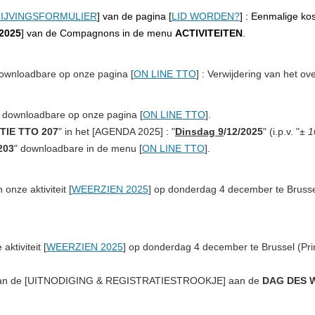
IJVINGSFORMULIER
] van de pagina [
LID WORDEN?
] : Eenmalige k
2025
] van de Compagnons in de menu
ACTIVITEITEN
.
downloadbare op onze pagina [
ON LINE TTO
] :
Verwijdering van het ov
] downloadbare op onze pagina [
ON LINE TTO
].
TIE TTO 207
" in het [
AGENDA 2025
] : "
Dinsdag 9
/12/2025
" (i.p.v. "
± 1
203
" downloadbare in de menu [
ON LINE TTO
].
 onze aktiviteit
[
WEERZIEN 2025
] op
donderdag 4 december
te Brusse
aktiviteit
[
WEERZIEN 2025
] op
donderdag 4 december
te Brussel (Pr
n de [
UITNODIGING
&
REGISTRATIESTROOKJE
] aan
de
DAG DES 