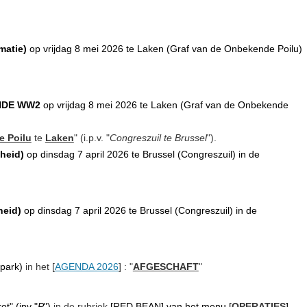
matie)
op vrijdag 8 mei 2026 te Laken (Graf van de Onbekende Poilu)
NDE WW2
op vrijdag 8 mei 2026 te Laken (Graf van de Onbekende
e Poilu
te
Laken
" (i.p.v. "
Congreszuil te Brussel
").
heid)
op dinsdag 7 april 2026 te Brussel (Congreszuil) in de
heid)
op dinsdag 7 april 2026 te Brussel (Congreszuil) in de
lpark)
in het [
AGENDA 2026
] : "
AFGESCHAFT
"
ot" (ipv "
P
")
in de rubriek
[
RED BEAN
]
van het menu [
OPERATIES
].