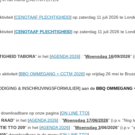
iviteit [
CENOTAAF PLECHTIGHEID
] op zaterdag
11 juli 2026 te Lon
iviteit [
CENOTAAF PLECHTIGHEID
] op zaterdag
11 juli 2026 te Lon
TIGHEID TABORA
" in het [
AGENDA 2026
] : "
Woensdag 16
/09/2026
" (
aktiviteit
[
BBQ OMMEGANG + CCTM 2026
] op vrijdag
26 mei
te Bruss
ODIGING & INSCHRIJVINGSFORMULIER
] aan de
BBQ OMMEGANG 
] downloadbare op onze pagina [
ON LINE TTO
].
 RAAD
" in het [
AGENDA 2026
] : "
Woensdag 17
/06/2026
" (i.p.v. "
Nog t
TIE TTO 209
" in het [
AGENDA 2026
] : "
Woensdag 3
/06/2026
" (i.p.v. "
205
" downloadbare in de menu [
ON LINE TTO
].