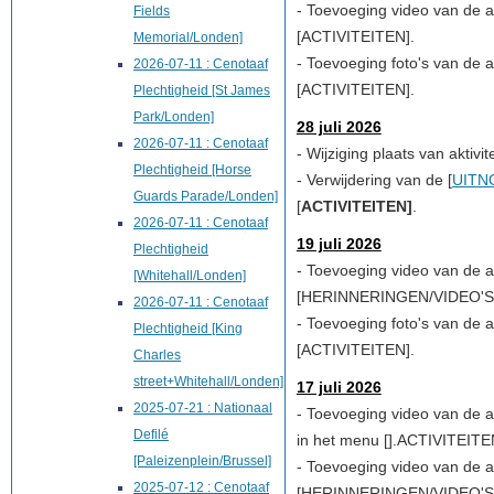
- Toevoeging video van de akt
Fields
[
ACTIVITEITEN
].
Memorial/Londen]
- Toevoeging foto's van de akt
2026-07-11 : Cenotaaf
[
ACTIVITEITEN
].
Plechtigheid [St James
Park/Londen]
28 juli 2026
2026-07-11 : Cenotaaf
- Wijziging plaats van aktivite
Plechtigheid [Horse
- Verwijdering van de [
UITN
Guards Parade/Londen]
[
ACTIVITEITEN
]
.
2026-07-11 : Cenotaaf
19 juli 2026
Plechtigheid
- Toevoeging video van de akt
[Whitehall/Londen]
[
HERINNERINGEN/VIDEO'S
2026-07-11 : Cenotaaf
-
Toevoeging foto's van de akt
Plechtigheid [King
[
ACTIVITEITEN
].
Charles
street+Whitehall/Londen]
17 juli 2026
2025-07-21 : Nationaal
- Toevoeging video van de akt
Defilé
in het menu [].
ACTIVITEITE
[Paleizenplein/Brussel]
- Toevoeging video van de akt
2025-07-12 : Cenotaaf
[
HERINNERINGEN/VIDEO'S