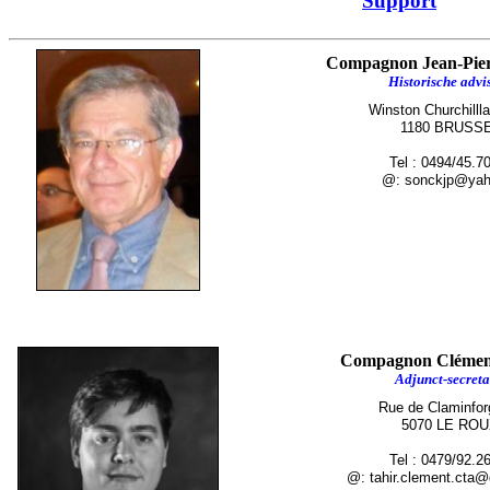
Support
Compagnon Jean-Pi
Historische advi
Winston Churchilll
1180 BRUSS
Tel : 0494/45.7
@: sonckjp@yaho
Compagnon Cléme
Adjunct-secreta
Rue de Claminfor
5070 LE RO
Tel : 0479/92.2
@: tahir.clement.cta