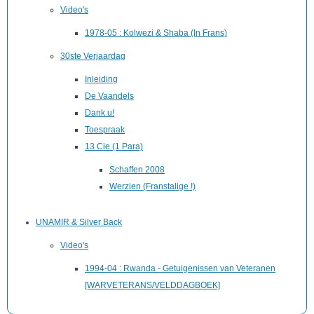
Video's
1978-05 : Kolwezi & Shaba (In Frans)
30ste Verjaardag
Inleiding
De Vaandels
Dank u!
Toespraak
13 Cie (1 Para)
Schaffen 2008
Werzien (Franstalige !)
UNAMIR & Silver Back
Video's
1994-04 : Rwanda - Getuigenissen van Veteranen
[WARVETERANS/VELDDAGBOEK]