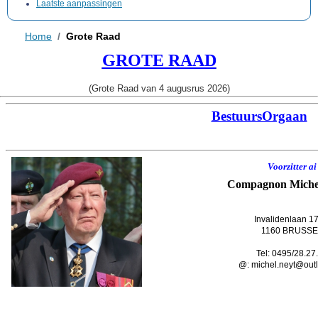
Laatste aanpassingen
Home
Grote Raad
GROTE RAAD
(Grote Raad van 4 augusrus 2026)
BestuursOrgaan
Voorzitter ai
Compagnon
Mich
Invalidenlaan 1
1160 BRUSSE
Tel: 0495/28.27
@: michel.neyt@out