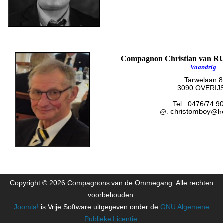
Compagnon Christian va
Vaandrig
Tarwelaan 8
3090 OVERIJ
Tel :
0476/74.90
christomboy
@ho
@:
Copyright © 2026 Compagnons van de Ommegang. Alle rechten
voorbehouden.
Joomla!
is Vrije Software uitgegeven onder de
GNU Algemene
Publieke Licentie.