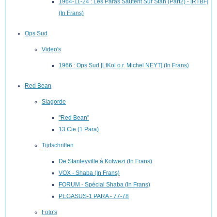
1964-11-24 : Les Paras Sautent Sur Stan (Part2) - [RTBF]
(In Frans)
Ops Sud
Video's
1966 : Ops Sud [LtKol o.r. Michel NEYT] (In Frans)
Red Bean
Slagorde
"Red Bean"
13 Cie (1 Para)
Tijdschriften
De Stanleyville à Kolwezi (In Frans)
VOX - Shaba (In Frans)
FORUM - Spécial Shaba (In Frans)
PEGASUS-1 PARA - 77-78
Foto's