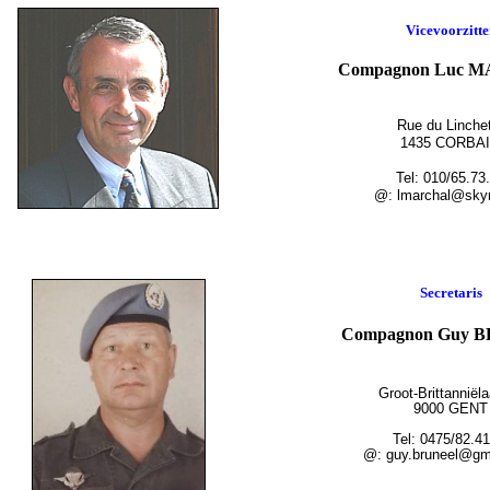
Vicevoorzitte
Compagnon
Luc 
Rue du Linche
1435 CORBA
Tel: 010/65.73
@: lmarchal@sky
Secretaris
Compagnon Guy 
Groot-Brittanniël
9000 GENT
Tel: 0475/82.41
@: guy.bruneel@gm