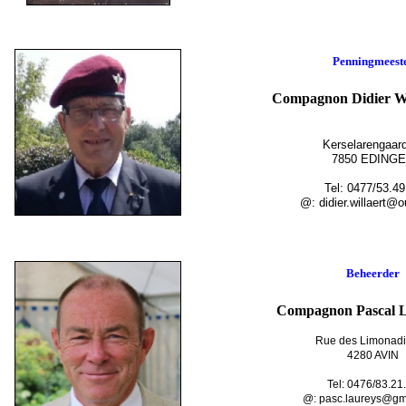
Penningmeest
Compagnon Didier
Kerselarengaar
7850 EDING
Tel: 0477/53.49
@: didier.willaert@ou
Beheerder
Compagnon Pascal
Rue des Limonadi
4280 AVIN
Tel: 0476/83.21
@: pasc.laureys@gm