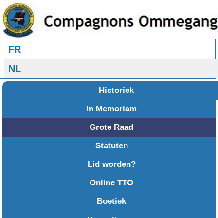
Selecteer uw taal
FR
NL
Historiek
In Memoriam
Grote Raad
Statuten
Lid worden?
Online TTO
Boetiek