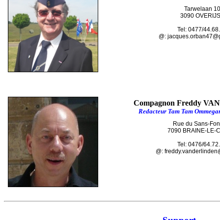
Tarwelaan 1
3090 OVERIJ
Tel: 0477/44.68
@: jacques.orban47@
Compagnon Freddy V
Redacteur Tam Tam Ommegang
Rue du Sans-Fon
7090 BRAINE-LE-
Tel: 0476/64.72
@: freddy.vanderlinden