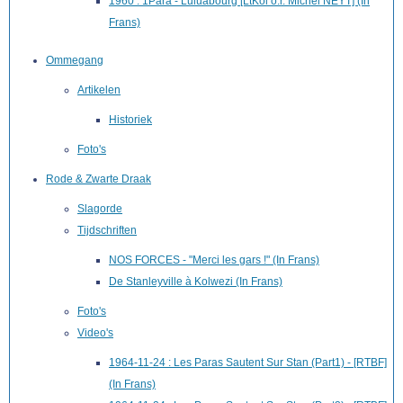
1960 : 1Para - Luluabourg [LtKol o.r. Michel NEYT] (In
Frans)
Ommegang
Artikelen
Historiek
Foto's
Rode & Zwarte Draak
Slagorde
Tijdschriften
NOS FORCES - "Merci les gars !" (In Frans)
De Stanleyville à Kolwezi (In Frans)
Foto's
Video's
1964-11-24 : Les Paras Sautent Sur Stan (Part1) - [RTBF]
(In Frans)