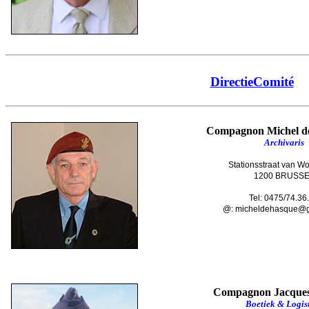
DirectieComité
Compagnon Michel 
Archivaris
Stationsstraat van W
1200 BRUSS
Tel: 0475/74.36
@:
micheldehasque@g
Compagnon Jacqu
Boetiek & Logis