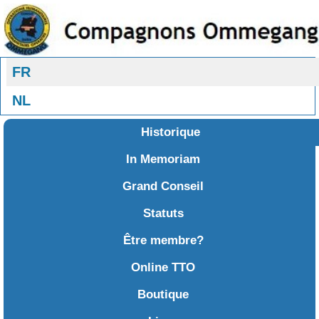
Sélectionnez votre langue
FR
NL
Historique
In Memoriam
Grand Conseil
Statuts
Être membre?
Online TTO
Boutique