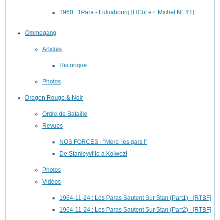
1960 : 1Para - Luluabourg [LtCol e.r. Michel NEYT]
Ommegang
Articles
Historique
Photos
Dragon Rouge & Noir
Ordre de Bataille
Revues
NOS FORCES - "Merci les gars !"
De Stanleyville à Kolwezi
Photos
Vidéos
1964-11-24 : Les Paras Sautent Sur Stan (Part1) - [RTBF]
1964-11-24 : Les Paras Sautent Sur Stan (Part2) - [RTBF]