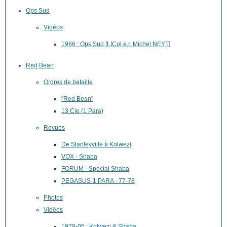
Ops Sud
Vidéos
1966 : Ops Sud [LtCol e.r. Michel NEYT]
Red Bean
Ordres de bataille
"Red Bean"
13 Cie (1 Para)
Revues
De Stanleyville à Kolwezi
VOX - Shaba
FORUM - Spécial Shaba
PEGASUS-1 PARA - 77-78
Photos
Vidéos
1978-05 : Kolwezi & Shaba