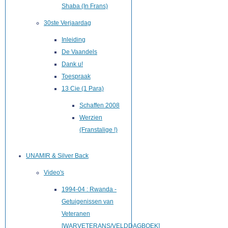
Shaba (In Frans)
30ste Verjaardag
Inleiding
De Vaandels
Dank u!
Toespraak
13 Cie (1 Para)
Schaffen 2008
Werzien
(Franstalige !)
UNAMIR & Silver Back
Video's
1994-04 : Rwanda -
Getuigenissen van
Veteranen
[WARVETERANS/VELDDAGBOEK]