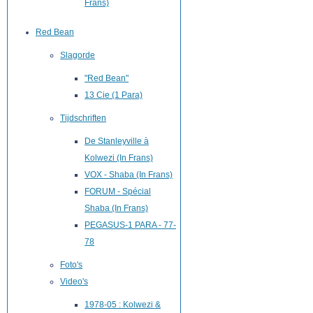
Frans)
Red Bean
Slagorde
"Red Bean"
13 Cie (1 Para)
Tijdschriften
De Stanleyville à
Kolwezi (In Frans)
VOX - Shaba (In Frans)
FORUM - Spécial
Shaba (In Frans)
PEGASUS-1 PARA - 77-
78
Foto's
Video's
1978-05 : Kolwezi &