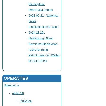
Plechtigheid
[Whitehall/Londen]
2023-07-21 : Nationaal
Defilé
[Paleizenplein/Brussel]
2014-11-25 :
Herdenking 50 jaar
Bevrijding Stanleystad
(Congreszuil &
PAC/Brussel) [(c) Walter
DEBLOUDTS]
OPERATIES
Open menu
Afrika '60
Artikelen