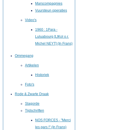
Marscompagnies
Vuursteun operaties
Video's
1960 : 1Para -
Luluabourg [LtKol o.r.
Michel NEYT] (In Frans)
Ommegang
Artikelen
Historiek
Foto's
Rode & Zwarte Draak
Slagorde
Tijdschriften
NOS FORCES - "Merci
les gars !" (In Frans)