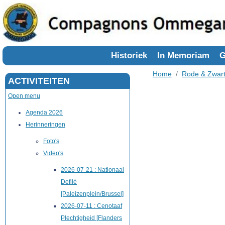
Historiek
In Memoriam
G
Home
Rode & Zwar
ACTIVITEITEN
Open menu
Agenda 2026
Herinneringen
Foto's
Video's
2026-07-21 : Nationaal
Defilé
[Paleizenplein/Brussel]
2026-07-11 : Cenotaaf
Plechtigheid [Flanders