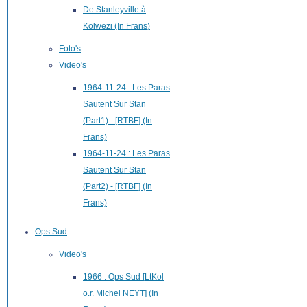
De Stanleyville à
Kolwezi (In Frans)
Foto's
Video's
1964-11-24 : Les Paras
Sautent Sur Stan
(Part1) - [RTBF] (In
Frans)
1964-11-24 : Les Paras
Sautent Sur Stan
(Part2) - [RTBF] (In
Frans)
Ops Sud
Video's
1966 : Ops Sud [LtKol
o.r. Michel NEYT] (In