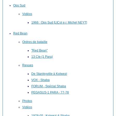
Ops Sud
Vidéos
1966 : Ops Sud [LtCol e.r. Michel NEYT]
Red Bean
Ordres de bataille
"Red Bean"
13 Cie (1 Para)
Revues
De Stanleyville à Kolwezi
VOX - Shaba
FORUM - Spécial Shaba
PEGASUS-1 PARA - 77-78
Photos
Vidéos
1978-05 : Kolwezi & Shaba