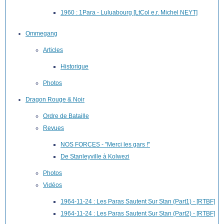
1960 : 1Para - Luluabourg [LtCol e.r. Michel NEYT]
Ommegang
Articles
Historique
Photos
Dragon Rouge & Noir
Ordre de Bataille
Revues
NOS FORCES - "Merci les gars !"
De Stanleyville à Kolwezi
Photos
Vidéos
1964-11-24 : Les Paras Sautent Sur Stan (Part1) - [RTBF]
1964-11-24 : Les Paras Sautent Sur Stan (Part2) - [RTBF]