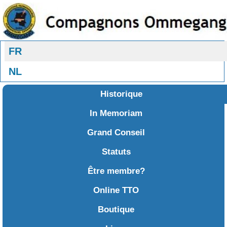
Sélectionnez votre langue
FR
NL
Historique
In Memoriam
Grand Conseil
Statuts
Être membre?
Online TTO
Boutique