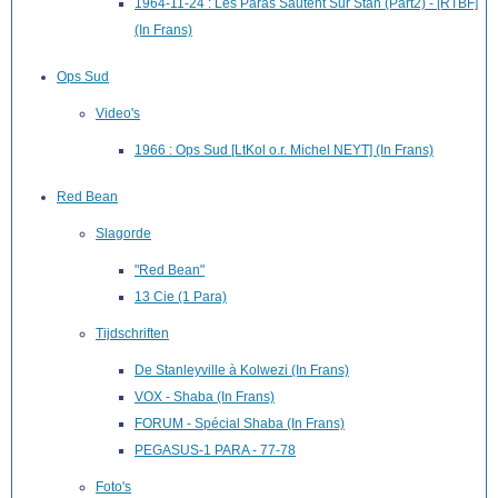
1964-11-24 : Les Paras Sautent Sur Stan (Part2) - [RTBF]
(In Frans)
Ops Sud
Video's
1966 : Ops Sud [LtKol o.r. Michel NEYT] (In Frans)
Red Bean
Slagorde
"Red Bean"
13 Cie (1 Para)
Tijdschriften
De Stanleyville à Kolwezi (In Frans)
VOX - Shaba (In Frans)
FORUM - Spécial Shaba (In Frans)
PEGASUS-1 PARA - 77-78
Foto's