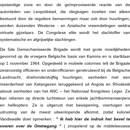
opstandige zone en door de geïmproviseerde reactie van de
autoriteiten van Leopoldstad, die vliegtuigen inzetten niet alleen
bestuurd door de reguliere bemanningen maar ook door huurlingen,
worden duizenden Westerse - en Aziatische vreemdelingen weldra
virtuele gijzelaars. De Congolese elite wordt het slachtoffer van
systematische en afgrijselijke slachtingen.
De 5de Gemechaniseerde Brigade wordt met grote moeilijkheden
gevormd op de vroegere Belgische basis van Kamina en is startklaar
op 1 november 1964. Opgedeeld in mobiele colonnes telt de Brigade
zesenzestig officieren en onderofficieren gerekruteerd bij de Belgische
Landmacht, driehonderdvijftig huurlingen, eenheden met een
meerderheid van Katangezen teruggekeerd uit Angola en Rhodesië
alsook eenheden van het ANC – het Nationaal Kongolees Leger. Ze
kan rekenen op directe luchtsteun van enkele jachtbommenwerpers
en helikopters.
Ze is uitgerust met bewapening, voertuigen en
uitrusting van de meest uiteenlopende afkomst, zodat kolonel
Vandewalle doet opmerken :
" Ik heb hier de indruk het bevel te
voeren over de Ommegang "
( zinspelend op de middeleeuws