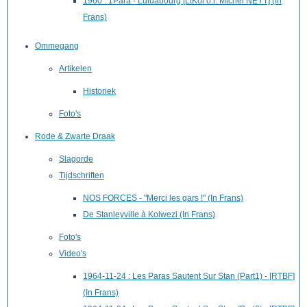
1960 : 1Para - Luluabourg [LtKol o.r. Michel NEYT] (In
Frans)
Ommegang
Artikelen
Historiek
Foto's
Rode & Zwarte Draak
Slagorde
Tijdschriften
NOS FORCES - "Merci les gars !" (In Frans)
De Stanleyville à Kolwezi (In Frans)
Foto's
Video's
1964-11-24 : Les Paras Sautent Sur Stan (Part1) - [RTBF]
(In Frans)