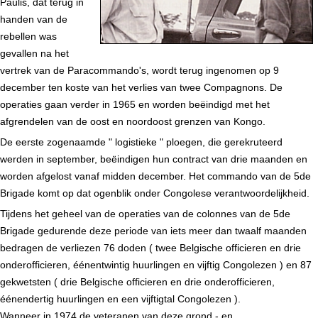
Paulis, dat terug in
handen van de
rebellen was
gevallen na het
vertrek van de Paracommando's, wordt terug ingenomen op 9
december ten koste van het verlies van twee Compagnons. De
operaties gaan verder in 1965 en worden beëindigd met het
afgrendelen van de oost en noordoost grenzen van Kongo.
De eerste zogenaamde " logistieke " ploegen, die gerekruteerd
werden in september, beëindigen hun contract van drie maanden en
worden afgelost vanaf midden december. Het commando van de 5de
Brigade komt op dat ogenblik onder Congolese verantwoordelijkheid.
Tijdens het geheel van de operaties van de colonnes van de 5de
Brigade gedurende deze periode van iets meer dan twaalf maanden
bedragen de verliezen 76 doden ( twee Belgische officieren en drie
onderofficieren, éénentwintig huurlingen en vijftig Congolezen ) en 87
gekwetsten ( drie Belgische officieren en drie onderofficieren,
éénendertig huurlingen en een vijftigtal Congolezen ).
Wanneer in 1974 de veteranen van deze grond - en