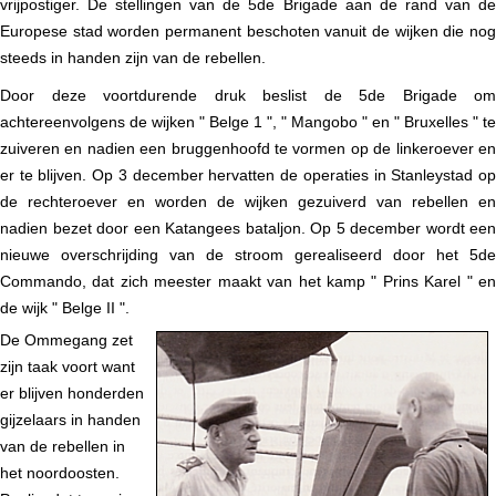
vrijpostiger. De stellingen van de 5de Brigade aan de rand van de
Europese stad worden permanent beschoten vanuit de wijken die nog
steeds in handen zijn van de rebellen.
Door deze voortdurende druk beslist de 5de Brigade om
achtereenvolgens de wijken " Belge 1 ", " Mangobo " en " Bruxelles " te
zuiveren en nadien een bruggenhoofd te vormen op de linkeroever en
er te blijven. Op 3 december hervatten de operaties in Stanleystad op
de rechteroever en worden de wijken gezuiverd van rebellen en
nadien bezet door een Katangees bataljon. Op 5 december wordt een
nieuwe overschrijding van de stroom gerealiseerd door het 5de
Commando, dat zich meester maakt van het kamp " Prins Karel " en
de wijk " Belge II ".
De Ommegang zet
zijn taak voort want
er blijven honderden
gijzelaars in handen
van de rebellen in
het noordoosten.