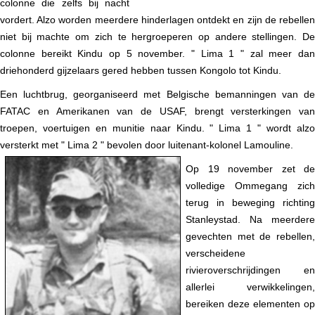
colonne die zelfs bij nacht
vordert. Alzo worden meerdere hinderlagen ontdekt en zijn de rebellen
niet bij machte om zich te hergroeperen op andere stellingen. De
colonne bereikt Kindu op 5 november. " Lima 1 " zal meer dan
driehonderd gijzelaars gered hebben tussen Kongolo tot Kindu.
Een luchtbrug, georganiseerd met Belgische bemanningen van de
FATAC en Amerikanen van de USAF, brengt versterkingen van
troepen, voertuigen en munitie naar Kindu. " Lima 1 " wordt alzo
versterkt met " Lima 2 " bevolen door
luitenant-kolonel Lamouline.
Op 19 november zet de
volledige Ommegang zich
terug in beweging richting
Stanleystad. Na meerdere
gevechten met de rebellen,
verscheidene
rivieroverschrijdingen en
allerlei verwikkelingen,
bereiken deze elementen op