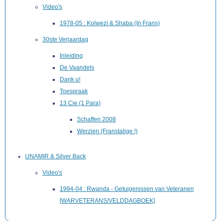
Video's
1978-05 : Kolwezi & Shaba (In Frans)
30ste Verjaardag
Inleiding
De Vaandels
Dank u!
Toespraak
13 Cie (1 Para)
Schaffen 2008
Werzien (Franstalige !)
UNAMIR & Silver Back
Video's
1994-04 : Rwanda - Getuigenissen van Veteranen
[WARVETERANS/VELDDAGBOEK]