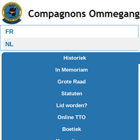
Selecteer uw taal
FR
NL
Historiek
In Memoriam
Grote Raad
Statuten
Lid worden?
Online TTO
Boetiek