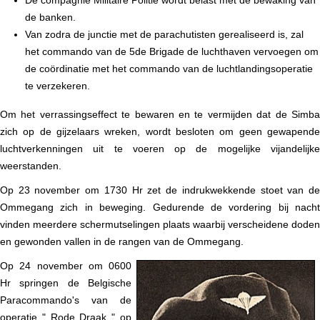
De compagnie Militaire Politie wordt belast met de bewaking van
de banken.
Van zodra de junctie met de parachutisten gerealiseerd is, zal
het commando van de 5de Brigade de luchthaven vervoegen om
de coördinatie met het commando van de luchtlandingsoperatie
te verzekeren.
Om het verrassingseffect te bewaren en te vermijden dat de Simba
zich op de gijzelaars wreken, wordt besloten om geen gewapende
luchtverkenningen uit te voeren op de mogelijke vijandelijke
weerstanden.
Op 23 november om 1730 Hr zet de indrukwekkende stoet van de
Ommegang zich in beweging. Gedurende de vordering bij nacht
vinden meerdere schermutselingen plaats waarbij verscheidene doden
en gewonden vallen in de rangen van de Ommegang.
Op 24 november om 0600
Hr springen de Belgische
Paracommando's van de
operatie " Rode Draak " op