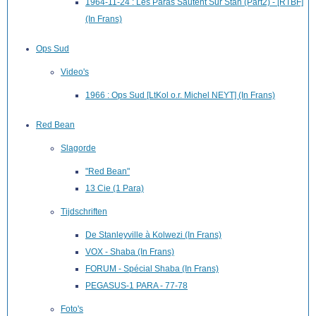
1964-11-24 : Les Paras Sautent Sur Stan (Part2) - [RTBF]
(In Frans)
Ops Sud
Video's
1966 : Ops Sud [LtKol o.r. Michel NEYT] (In Frans)
Red Bean
Slagorde
"Red Bean"
13 Cie (1 Para)
Tijdschriften
De Stanleyville à Kolwezi (In Frans)
VOX - Shaba (In Frans)
FORUM - Spécial Shaba (In Frans)
PEGASUS-1 PARA - 77-78
Foto's