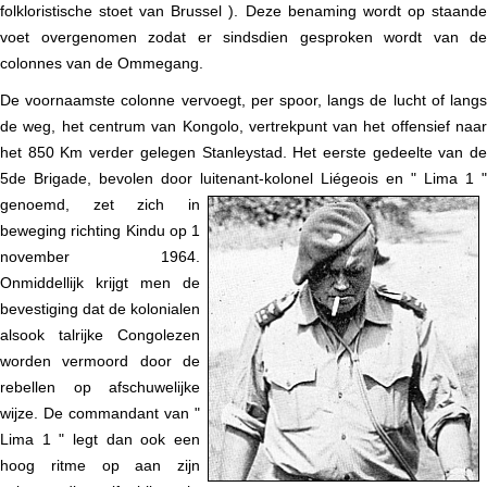
folkloristische stoet van Brussel ). Deze benaming wordt op staande
voet overgenomen zodat er sindsdien gesproken wordt van de
colonnes van de Ommegang.
De voornaamste colonne vervoegt, per spoor, langs de lucht of langs
de weg, het centrum van Kongolo, vertrekpunt van het offensief naar
het 850 Km verder gelegen Stanleystad. Het eerste gedeelte van de
5de Brigade, bevolen door luitenant-kolonel Liégeois
en " Lima 1 "
genoemd, zet zich in
beweging richting Kindu op 1
november 1964.
Onmiddellijk krijgt men de
bevestiging dat de kolonialen
alsook talrijke Congolezen
worden vermoord door de
rebellen op afschuwelijke
wijze. De commandant van "
Lima 1 " legt dan ook een
hoog ritme op aan zijn