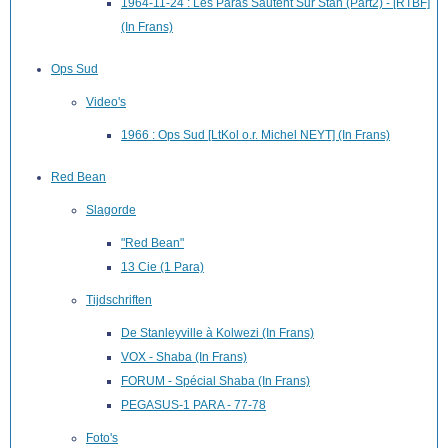
1964-11-24 : Les Paras Sautent Sur Stan (Part2) - [RTBF]
(In Frans)
Ops Sud
Video's
1966 : Ops Sud [LtKol o.r. Michel NEYT] (In Frans)
Red Bean
Slagorde
"Red Bean"
13 Cie (1 Para)
Tijdschriften
De Stanleyville à Kolwezi (In Frans)
VOX - Shaba (In Frans)
FORUM - Spécial Shaba (In Frans)
PEGASUS-1 PARA - 77-78
Foto's