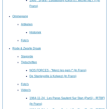
1960 : 1Para - Luluabourg [LtKol o.r. Michel NEYT] (In
Frans)
Ommegang
Artikelen
Historiek
Foto's
Rode & Zwarte Draak
Slagorde
Tijdschriften
NOS FORCES - "Merci les gars !" (In Frans)
De Stanleyville à Kolwezi (In Frans)
Foto's
Video's
1964-11-24 : Les Paras Sautent Sur Stan (Part1) - [RTBF]
(In Frans)