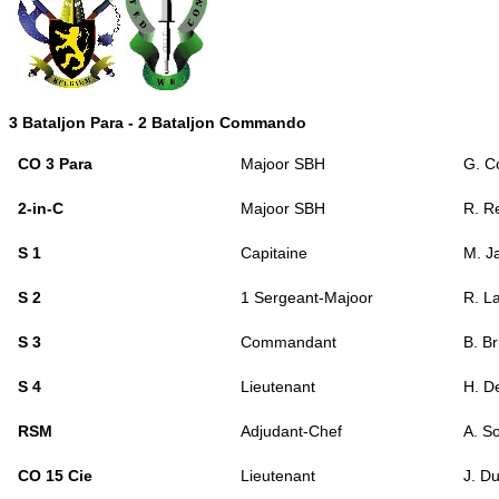
3 Bataljon Para - 2 Bataljon Commando
CO 3 Para
Majoor SBH
G. C
2-in-C
Majoor SBH
R. R
S 1
Capitaine
M. J
S 2
1 Sergeant-Majoor
R. L
S 3
Commandant
B. Br
S 4
Lieutenant
H. D
RSM
Adjudant-Chef
A. S
CO 15 Cie
Lieutenant
J. D