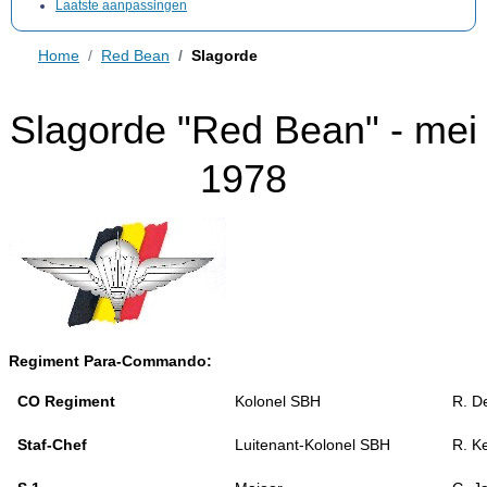
Laatste aanpassingen
Home
Red Bean
Slagorde
Slagorde "Red Bean" - mei
1978
Regiment Para-Commando:
CO Regiment
Kolonel SBH
R. D
Staf-Chef
Luitenant-Kolonel SBH
R. K