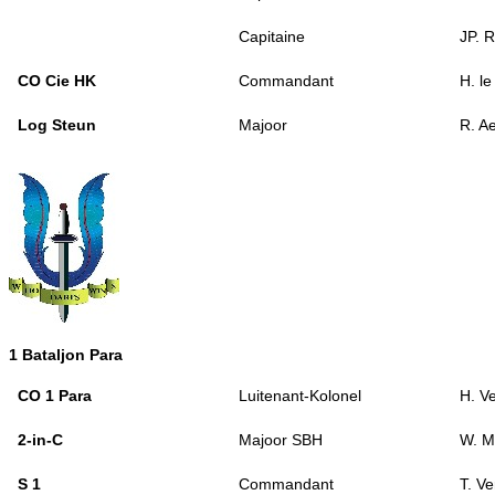
Capitaine
JP. 
CO Cie HK
Commandant
H. le
Log Steun
Majoor
R. Ae
1 Bataljon Para
CO 1 Para
Luitenant-Kolonel
H. V
2-in-C
Majoor SBH
W. M
S 1
Commandant
T. V