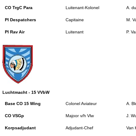
CO TrgC Para
Luitenant-Kolonel
A. d
Pl Despatchers
Capitaine
M. V
Pl Rav Air
Luitenant
P. V
Luchtmacht - 15 VVbW
Base CO 15 Wing
Colonel Aviateur
A. B
CO VSGp
Majoor v/h Vlw
J. W
Korpsadjudant
Adjudant-Chef
Van 