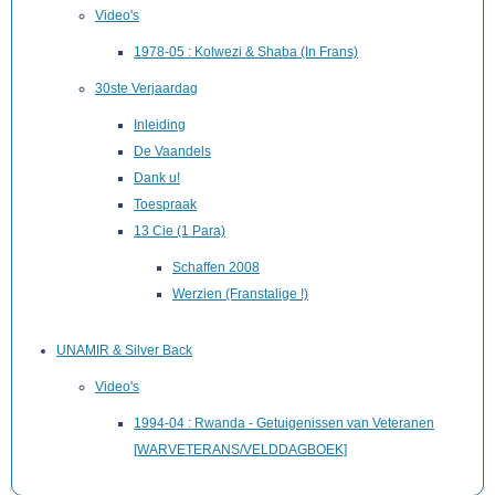
Video's
1978-05 : Kolwezi & Shaba (In Frans)
30ste Verjaardag
Inleiding
De Vaandels
Dank u!
Toespraak
13 Cie (1 Para)
Schaffen 2008
Werzien (Franstalige !)
UNAMIR & Silver Back
Video's
1994-04 : Rwanda - Getuigenissen van Veteranen
[WARVETERANS/VELDDAGBOEK]