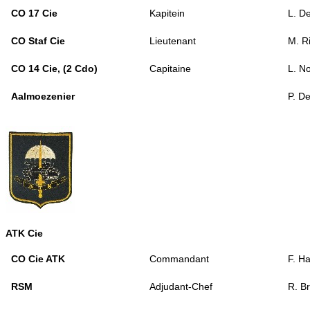
CO 17 Cie
Kapitein
L. D
CO Staf Cie
Lieutenant
M. R
CO 14 Cie, (2 Cdo)
Capitaine
L. N
Aalmoezenier
P. D
ATK Cie
CO Cie ATK
Commandant
F. H
RSM
Adjudant-Chef
R. Br