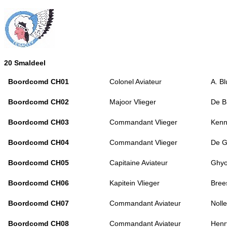
20 Smaldeel
Boordcomd CH01
Colonel Aviateur
A. B
Boordcomd CH02
Majoor Vlieger
De B
Boordcomd CH03
Commandant Vlieger
Kenn
Boordcomd CH04
Commandant Vlieger
De G
Boordcomd CH05
Capitaine Aviateur
Ghyo
Boordcomd CH06
Kapitein Vlieger
Bree
Boordcomd CH07
Commandant Aviateur
Nolle
Boordcomd CH08
Commandant Aviateur
Henr