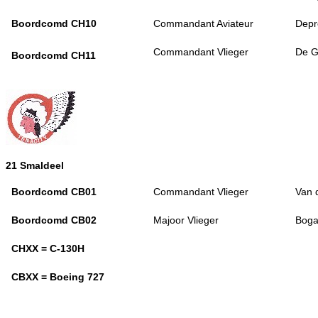
Boordcomd CH10
Commandant Aviateur
Depr
Commandant Vlieger
De G
Boordcomd CH11
21 Smaldeel
Boordcomd CB01
Commandant Vlieger
Van 
Boordcomd CB02
Majoor Vlieger
Boga
CHXX = C-130H
CBXX = Boeing 727