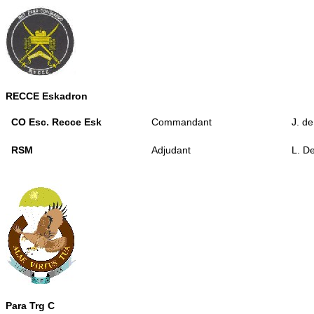
RECCE Eskadron
CO Esc. Recce Esk
Commandant
J. d
RSM
Adjudant
L. D
Para Trg C