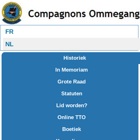
Selecteer uw taal
FR
NL
Historiek
In Memoriam
Grote Raad
Statuten
Lid worden?
Online TTO
Boetiek