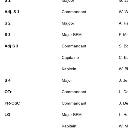
S 1
Majoor
G. J
Adj. S 1
Commandant
W. W
S 2
Majoor
A. Pa
S 3
Major BEM
P. M
Adj S 3
Commandant
S. B
Capitaine
C. B
Kapitein
W. B
S 4
Major
J. J
OTr
Commandant
L. D
PR-OSC
Commandant
J. D
LO
Major BEM
L. H
Kapitein
W. M