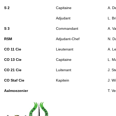
S 2
Capitaine
A. D
Adjudant
L. Br
S 3
Commandant
A. V
RSM
Adjudant-Chef
N. D
CO 11 Cie
Lieutenant
A. L
CO 13 Cie
Capitaine
L. M
CO 21 Cie
Luitenant
J. S
CO Staf Cie
Kapitein
J. W
Aalmoezenier
T. Ve