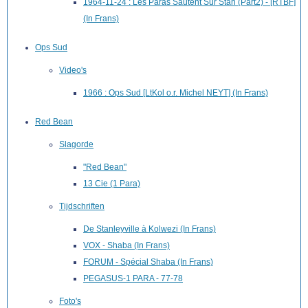
1964-11-24 : Les Paras Sautent Sur Stan (Part2) - [RTBF]
(In Frans)
Ops Sud
Video's
1966 : Ops Sud [LtKol o.r. Michel NEYT] (In Frans)
Red Bean
Slagorde
"Red Bean"
13 Cie (1 Para)
Tijdschriften
De Stanleyville à Kolwezi (In Frans)
VOX - Shaba (In Frans)
FORUM - Spécial Shaba (In Frans)
PEGASUS-1 PARA - 77-78
Foto's