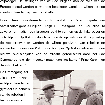
vrijpostiger. De stellingen van de 5de Brigade aan de rand van de
Europese stad worden permanent beschoten vanuit de wijken die nog
steeds in handen zijn van de rebellen.
Door deze voortdurende druk beslist de 5de Brigade om
achtereenvolgens de wijken " Belge 1 ", " Mangobo " en " Bruxelles " te
zuiveren en nadien een bruggenhoofd te vormen op de linkeroever en
er te blijven. Op 3 december hervatten de operaties in Stanleystad op
de rechteroever en worden de wijken gezuiverd van rebellen en
nadien bezet door een Katangees bataljon. Op 5 december wordt een
nieuwe overschrijding van de stroom gerealiseerd door het 5de
Commando, dat zich meester maakt van het kamp " Prins Karel " en
de wijk " Belge II ".
De Ommegang zet
zijn taak voort want
er blijven honderden
gijzelaars in handen
van de rebellen in
het noordoosten.