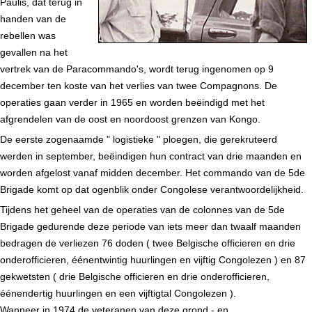
Paulis, dat terug in
handen van de
rebellen was
gevallen na het
vertrek van de Paracommando's, wordt terug ingenomen op 9
december ten koste van het verlies van twee Compagnons. De
operaties gaan verder in 1965 en worden beëindigd met het
afgrendelen van de oost en noordoost grenzen van Kongo.
De eerste zogenaamde " logistieke " ploegen, die gerekruteerd
werden in september, beëindigen hun contract van drie maanden en
worden afgelost vanaf midden december. Het commando van de 5de
Brigade komt op dat ogenblik onder Congolese verantwoordelijkheid.
Tijdens het geheel van de operaties van de colonnes van de 5de
Brigade gedurende deze periode van iets meer dan twaalf maanden
bedragen de verliezen 76 doden ( twee Belgische officieren en drie
onderofficieren, éénentwintig huurlingen en vijftig Congolezen ) en 87
gekwetsten ( drie Belgische officieren en drie onderofficieren,
éénendertig huurlingen en een vijftigtal Congolezen ).
Wanneer in 1974 de veteranen van deze grond - en