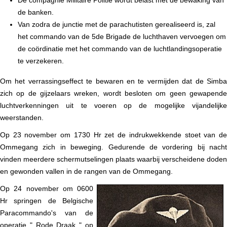
De compagnie Militaire Politie wordt belast met de bewaking van
de banken.
Van zodra de junctie met de parachutisten gerealiseerd is, zal
het commando van de 5de Brigade de luchthaven vervoegen om
de coördinatie met het commando van de luchtlandingsoperatie
te verzekeren.
Om het verrassingseffect te bewaren en te vermijden dat de Simba
zich op de gijzelaars wreken, wordt besloten om geen gewapende
luchtverkenningen uit te voeren op de mogelijke vijandelijke
weerstanden.
Op 23 november om 1730 Hr zet de indrukwekkende stoet van de
Ommegang zich in beweging. Gedurende de vordering bij nacht
vinden meerdere schermutselingen plaats waarbij verscheidene doden
en gewonden vallen in de rangen van de Ommegang.
Op 24 november om 0600
Hr springen de Belgische
Paracommando's van de
operatie " Rode Draak " op