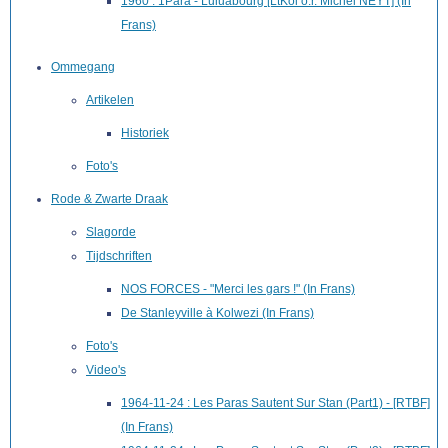
1960 : 1Para - Luluabourg [LtKol o.r. Michel NEYT] (In
Frans)
Ommegang
Artikelen
Historiek
Foto's
Rode & Zwarte Draak
Slagorde
Tijdschriften
NOS FORCES - "Merci les gars !" (In Frans)
De Stanleyville à Kolwezi (In Frans)
Foto's
Video's
1964-11-24 : Les Paras Sautent Sur Stan (Part1) - [RTBF]
(In Frans)