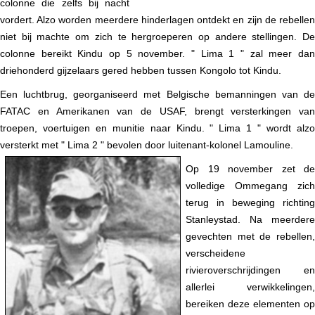
colonne die zelfs bij nacht
vordert. Alzo worden meerdere hinderlagen ontdekt en zijn de rebellen
niet bij machte om zich te hergroeperen op andere stellingen. De
colonne bereikt Kindu op 5 november. " Lima 1 " zal meer dan
driehonderd gijzelaars gered hebben tussen Kongolo tot Kindu.
Een luchtbrug, georganiseerd met Belgische bemanningen van de
FATAC en Amerikanen van de USAF, brengt versterkingen van
troepen, voertuigen en munitie naar Kindu. " Lima 1 " wordt alzo
versterkt met " Lima 2 " bevolen door
luitenant-kolonel Lamouline.
Op 19 november zet de
volledige Ommegang zich
terug in beweging richting
Stanleystad. Na meerdere
gevechten met de rebellen,
verscheidene
rivieroverschrijdingen en
allerlei verwikkelingen,
bereiken deze elementen op