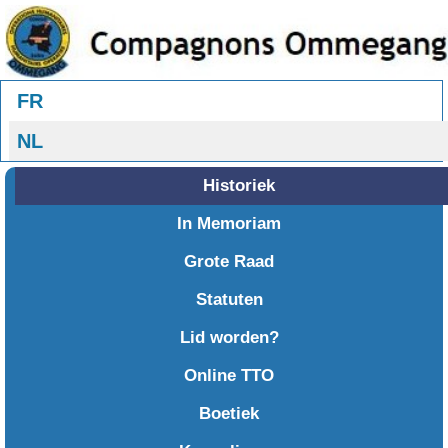
Selecteer uw taal
FR
NL
Historiek
In Memoriam
Grote Raad
Statuten
Lid worden?
Online TTO
Boetiek