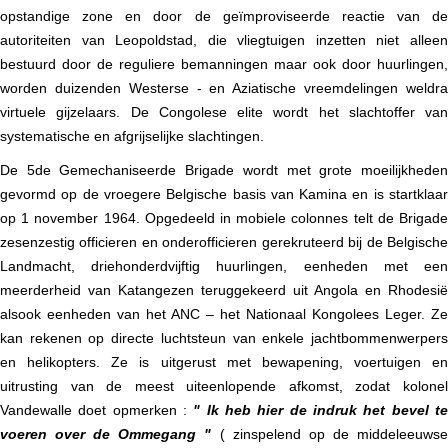
opstandige zone en door de geïmproviseerde reactie van de
autoriteiten van Leopoldstad, die vliegtuigen inzetten niet alleen
bestuurd door de reguliere bemanningen maar ook door huurlingen,
worden duizenden Westerse - en Aziatische vreemdelingen weldra
virtuele gijzelaars. De Congolese elite wordt het slachtoffer van
systematische en afgrijselijke slachtingen.
De 5de Gemechaniseerde Brigade wordt met grote moeilijkheden
gevormd op de vroegere Belgische basis van Kamina en is startklaar
op 1 november 1964. Opgedeeld in mobiele colonnes telt de Brigade
zesenzestig officieren en onderofficieren gerekruteerd bij de Belgische
Landmacht, driehonderdvijftig huurlingen, eenheden met een
meerderheid van Katangezen teruggekeerd uit Angola en Rhodesië
alsook eenheden van het ANC – het Nationaal Kongolees Leger. Ze
kan rekenen op directe luchtsteun van enkele jachtbommenwerpers
en helikopters.
Ze is uitgerust met bewapening, voertuigen en
uitrusting van de meest uiteenlopende afkomst, zodat kolonel
Vandewalle doet opmerken :
" Ik heb hier de indruk het bevel te
voeren over de Ommegang "
( zinspelend op de middeleeuws