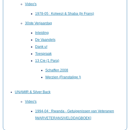
Video's
1978-05 : Kolwezi & Shaba (In Frans)
30ste Verjaardag
Inleiding
De Vaandels
Dank u!
Toespraak
13 Cie (1 Para)
Schaffen 2008
Werzien (Franstalige !)
UNAMIR & Silver Back
Video's
1994-04 : Rwanda - Getuigenissen van Veteranen
[WARVETERANS/VELDDAGBOEK]