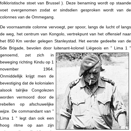
folkloristische stoet van Brussel ). Deze benaming wordt op staande
voet overgenomen zodat er sindsdien gesproken wordt van de
colonnes van de Ommegang.
De voornaamste colonne vervoegt, per spoor, langs de lucht of langs
de weg, het centrum van Kongolo, vertrekpunt van het offensief naar
het 850 Km verder gelegen Stanleystad. Het eerste gedeelte van de
5de Brigade, bevolen door luitenant-kolonel Liégeois
en " Lima 1 "
genoemd, zet zich in
beweging richting Kindu op 1
november 1964.
Onmiddellijk krijgt men de
bevestiging dat de kolonialen
alsook talrijke Congolezen
worden vermoord door de
rebellen op afschuwelijke
wijze. De commandant van "
Lima 1 " legt dan ook een
hoog ritme op aan zijn